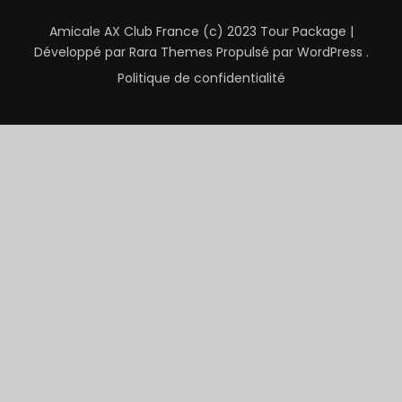
Amicale AX Club France (c) 2023
Tour Package |
Développé par
Rara Themes
Propulsé par
WordPress
.
Politique de confidentialité