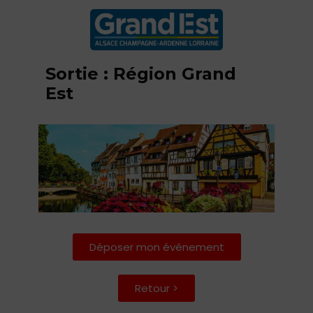
Sortie : Région Grand
Est
Déposer mon événement
Retour >