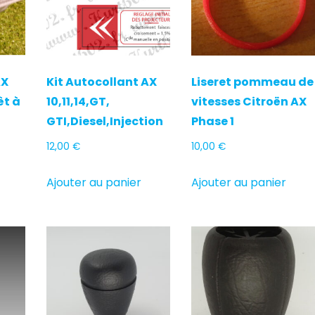
AX
Kit Autocollant AX
Liseret pommeau de
êt à
10,11,14,GT,
vitesses Citroën AX
GTI,Diesel,Injection
Phase 1
12,00
€
10,00
€
Ajouter au panier
Ajouter au panier