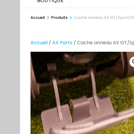
BOUTIQUE
>
>
Accueil
Produits
Cache anneau AX GT/Sport/GT
Accueil
/
AX Parts
/ Cache anneau AX GT/Sp